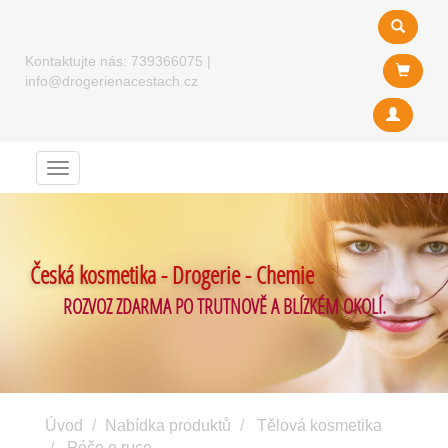
Kontaktujte nás:
739366075
|
info@drogerienacestach.cz
Menu
Česká kosmetika - Drogerie - Chemie
ROZVOZ ZDARMA PO TRUTNOVĚ A BLÍZKÉM OKOLÍ.
Úvod
Nabídka produktů
Tělová kosmetika
Péče o ruce