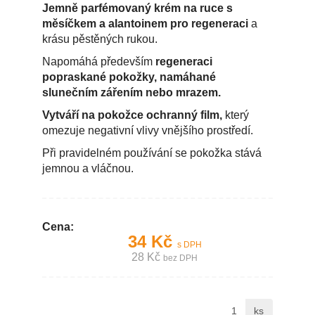
Jemně parfémovaný krém na ruce s
měsíčkem a alantoinem pro regeneraci
a
krásu pěstěných rukou.
Napomáhá především
regeneraci
popraskané pokožky, namáhané
slunečním zářením nebo mrazem.
Vytváří na pokožce ochranný film,
který
omezuje negativní vlivy vnějšího prostředí.
Při pravidelném používání se pokožka stává
jemnou a vláčnou.
Cena:
34 Kč
s DPH
28 Kč
bez DPH
ks