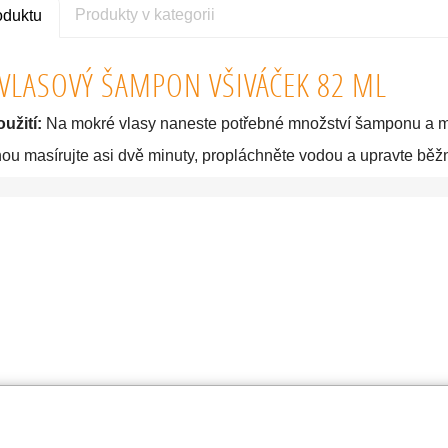
Produkty v kategorii
oduktu
VLASOVÝ ŠAMPON VŠIVÁČEK 82 ML
užití:
Na mokré vlasy naneste potřebné množství šamponu a mn
nou masírujte asi dvě minuty, propláchněte vodou a upravte b