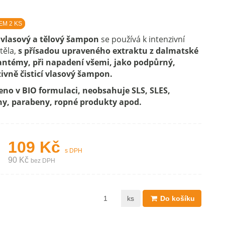
EM 2 KS
 vlasový a tělový šampon
se používá k intenzivní
těla,
s přísadou upraveného extraktu z dalmatské
antémy, při napadení všemi, jako podpůrný,
ivně čisticí vlasový šampon.
eno v BIO formulaci, neobsahuje SLS, SLES,
ony, parabeny, ropné produkty apod.
109 Kč
s DPH
90 Kč
bez DPH
ks
Do košíku