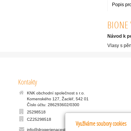
Popis pr
BIONE 
Návod k po
Vlasy s pě
Kontakty
KNK obchodní společnost s r.o.
Komenského 127, Žacléř, 542 01
Číslo účtu: 286293602/0300
25298518
CZ25298518
Využíváme soubory cookies
info@drogerienacestach.cz