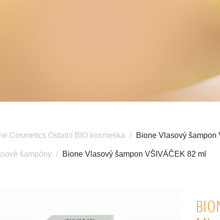
ne Cosmetics Ostatní BIO kosmetika
Bione Vlasový šampon
asové šampóny
Bione Vlasový šampon VŠIVÁČEK 82 ml
BIO