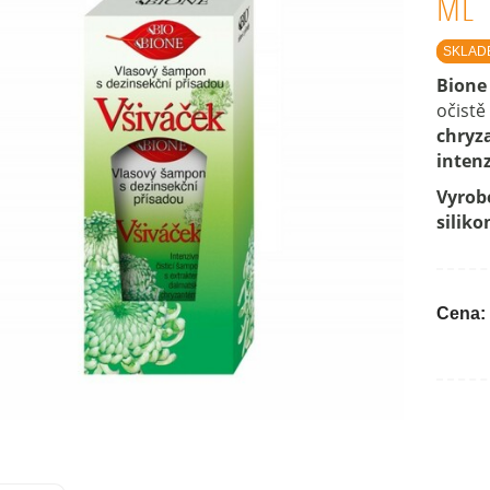
ML
SKLAD
Bione
očistě 
chryz
intenz
Vyrob
silik
Cena: