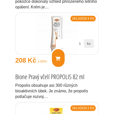
pokožce dokonalý vzhled přirozeného letního
opálení. Krém je…
SKLADEM 4 KS
ks
208 Kč
s DPH
Bione Pravý včelí PROPOLIS 82 ml
Propolis obsahuje asi 300 různých
bioaktivních látek. Je známo, že propolis
potlačuje rozvoj…
SKLADEM 2 KS