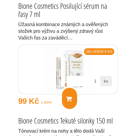
Bione Cosmetics Posilující sérum na
řasy 7 ml
Úžasná kombinace známých a ověřených
složek pro výživu a zvýšený zdravý růst
Vašich řas za zaváděcí…
SKLADEM 6 KS
ks
99 Kč
s DPH
Bione Cosmetics Tekuté silonky 150 ml
Tónovací krém na nohy a tělo dodá Vaší