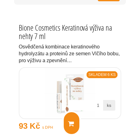
Bione Cosmetics Keratinová výživa na
nehty 7 ml
Osvědčená kombinace keratinového
hydrolyzátu a proteinů ze semen Vlčího bobu,
pro výživu a zpevnění…
SKLADEM 6 KS
ks
93 Kč
s DPH