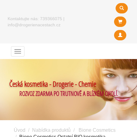
Kontaktujte nás:
739366075
|
info@drogerienacestach.cz
Menu
Česká kosmetika - Drogerie - Chemie
ROZVOZ ZDARMA PO TRUTNOVĚ A BLÍZKÉM OKOLÍ.
Úvod
Nabídka produktů
Bione Cosmetics
Bione Cosmetics Ostatní BIO kosmetika