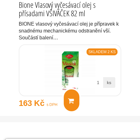
Bione Vlasový vyčesávací olej s
přísadami VŠIVÁČEK 82 ml
BIONE vlasový vyčesávací olej je přípravek k
snadnému mechanickému odstranění vší.
Součástí balení…
SKLADEM 2 KS
ks
163 Kč
s DPH