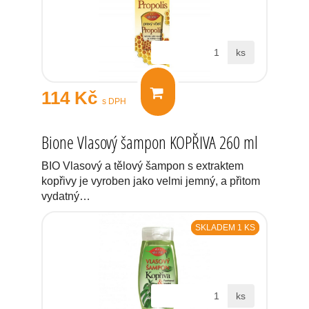
ks
114 Kč
s DPH
Bione Vlasový šampon KOPŘIVA 260 ml
BIO Vlasový a tělový šampon s extraktem
kopřivy je vyroben jako velmi jemný, a přitom
vydatný…
SKLADEM 1 KS
ks