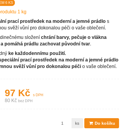
EM 6 KS
roduktu 1 kg
lní prací prostředek na moderní a jemné prádlo
s
nou svěží vůní pro dokonalou péči o vaše oblečení.
edinečnému složení
chrání barvy, pečuje o vlákna
 a pomáhá prádlu zachovat původní tvar
.
odný
ke každodennímu použití.
speciální prací prostředek na moderní a jemné prádlo
emnou svěží vůní pro dokonalou péči
o vaše oblečení.
97 Kč
s DPH
80 Kč
bez DPH
ks
Do košíku