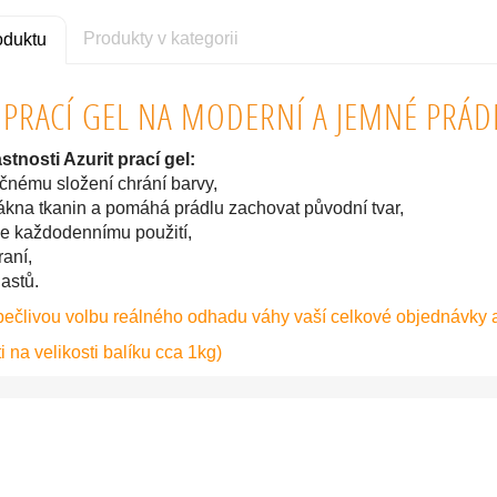
Produkty v kategorii
oduktu
 PRACÍ GEL NA MODERNÍ A JEMNÉ PRÁDL
stnosti Azurit prací gel:
čnému složení chrání barvy,
ákna tkanin a pomáhá prádlu zachovat původní tvar,
ke každodennímu použití,
raní,
astů.
pečlivou volbu reálného odhadu váhy vaší celkové objednávky 
i na velikosti balíku cca 1kg)