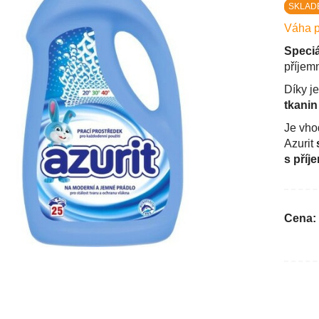
SKLAD
Váha p
Speciá
příjem
Díky j
tkanin
Je vh
Azurit
s příj
Cena: