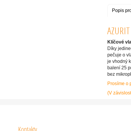
Popis pr
AZURIT
Klíčové vla
Díky jedine
pečuje o vl
je vhodný 
balení 25 p
bez mikropl
Prosíme o 
(V závislost
Kontakty