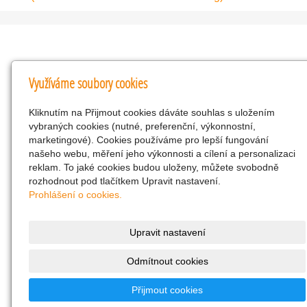
Kontakty
Využíváme soubory cookies
KNK obchodní společnost s r.o.
Kliknutím na Přijmout cookies dáváte souhlas s uložením
Komenského 127, Žacléř, 542 01 Číslo účtu:
vybraných cookies (nutné, preferenční, výkonnostní,
286293602/0300
marketingové). Cookies používáme pro lepší fungování
25298518
našeho webu, měření jeho výkonnosti a cílení a personalizaci
reklam. To jaké cookies budou uloženy, můžete svobodně
CZ25298518
rozhodnout pod tlačítkem Upravit nastavení.
info@drogerienacestach.cz
Prohlášení o cookies.
www.drogerienacestach.cz
739366075
Upravit nastavení
Facebook
Odmítnout cookies
Twitter
286293602/0300
Přijmout cookies