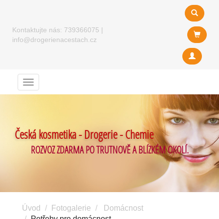
Kontaktujte nás:
739366075
|
info@drogerienacestach.cz
Menu
Česká kosmetika - Drogerie - Chemie
ROZVOZ ZDARMA PO TRUTNOVĚ A BLÍZKÉM OKOLÍ.
Úvod
Fotogalerie
Domácnost
Potřeby pro domácnost