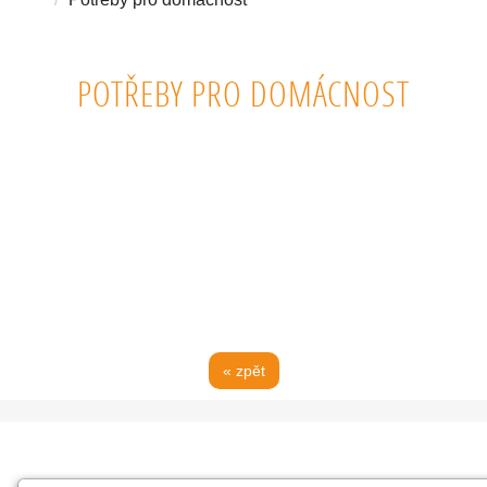
POTŘEBY PRO DOMÁCNOST
POTŘEBY PRO DOMÁCNOST. ŽÁROVKY, PŘÍPRAVKY PROTI ŠKŮDCŮM,
MUCHOLAPKY, DEZINFEKCE PROTI PLÍSNÍM. KRMENÍ PRO PSI A KOČKY.
« zpět