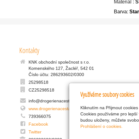
Materiál :
S
Barva:
Sta
Kontakty
KNK obchodní společnost s r.o.
Komenského 127, Žacléř, 542 01
Číslo účtu: 286293602/0300
25298518
CZ25298518
Využíváme soubory cookies
info@drogerienacestach.cz
Kliknutím na Přijmout cookies
www.drogerienacestach.cz
Cookies používáme pro lepší 
739366075
budou uloženy, můžete svobod
Facebook
Prohlášení o cookies.
Twitter