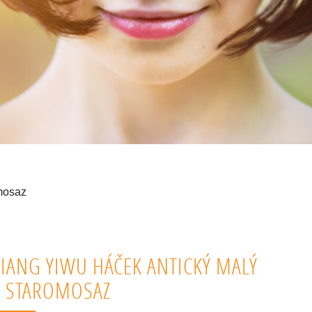
omosaz
JIANG YIWU HÁČEK ANTICKÝ MALÝ
2 STAROMOSAZ