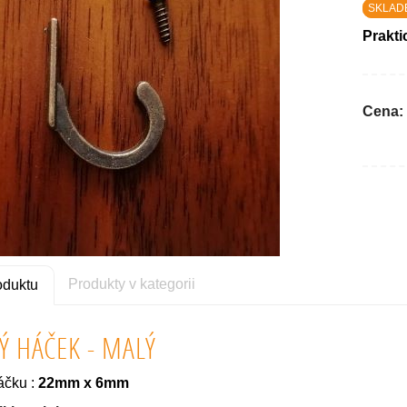
SKLAD
Prakti
Cena:
Produkty v kategorii
oduktu
Ý HÁČEK - MALÝ
áčku :
22mm x 6mm