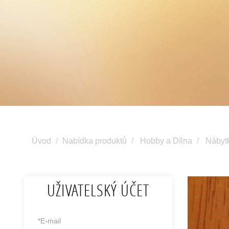
Úvod
Nabídka produktů
Hobby a Dílna
Nábyt
UŽIVATELSKÝ ÚČET