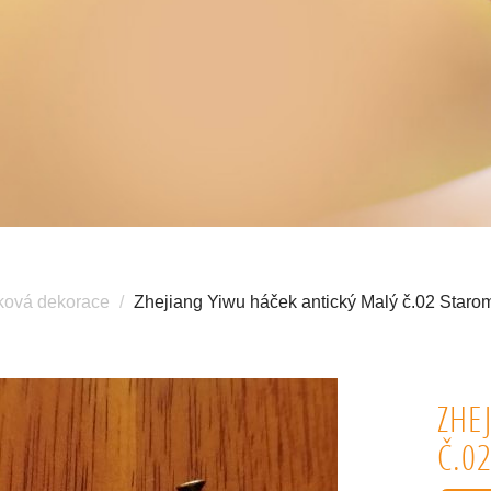
ková dekorace
Zhejiang Yiwu háček antický Malý č.02 Star
ZHE
Č.0