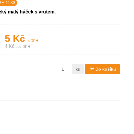
EM 49 KS
cký malý háček s vrutem.
5 Kč
s DPH
4 Kč
bez DPH
ks
Do košíku