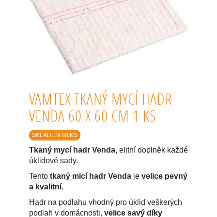
VAMTEX TKANÝ MYCÍ HADR
VENDA 60 X 60 CM 1 KS
SKLADEM 88 KS
Tkaný mycí hadr Venda,
elitní doplněk každé
úklidové sady.
Tento
tkaný micí hadr Venda
je
velice pevný
a kvalitní.
Hadr na podlahu vhodný pro úklid veškerých
podlah v domácnosti,
velice savý díky