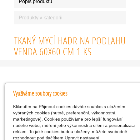
Popis produktu
Produkty v kategorii
TKANÝ MYCÍ HADR NA PODLAHU
VENDA 60X60 CM 1 KS
Kontakty
Využíváme soubory cookies
KNK obchodní společnost s r.o.
Kliknutím na Přijmout cookies dáváte souhlas s uložením
Komenského 127, Žacléř, 542 01 Číslo účtu:
vybraných cookies (nutné, preferenční, výkonnostní,
286293602/0300
marketingové). Cookies používáme pro lepší fungování
25298518
našeho webu, měření jeho výkonnosti a cílení a personalizaci
reklam. To jaké cookies budou uloženy, můžete svobodně
CZ25298518
rozhodnout pod tlačítkem Upravit nastavení.