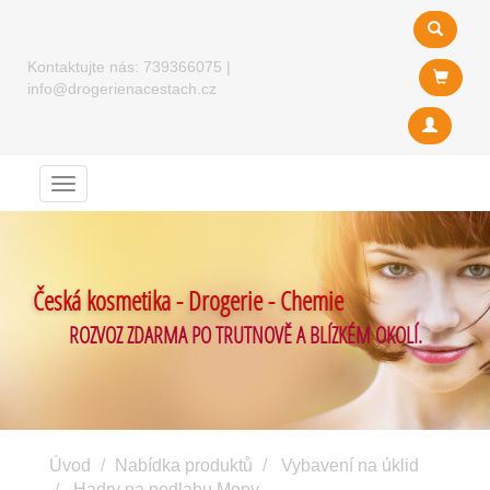
Kontaktujte nás:
739366075
|
info@drogerienacestach.cz
Menu
Česká kosmetika - Drogerie - Chemie
ROZVOZ ZDARMA PO TRUTNOVĚ A BLÍZKÉM OKOLÍ.
Úvod
Nabídka produktů
Vybavení na úklid
Hadry na podlahu Mopy