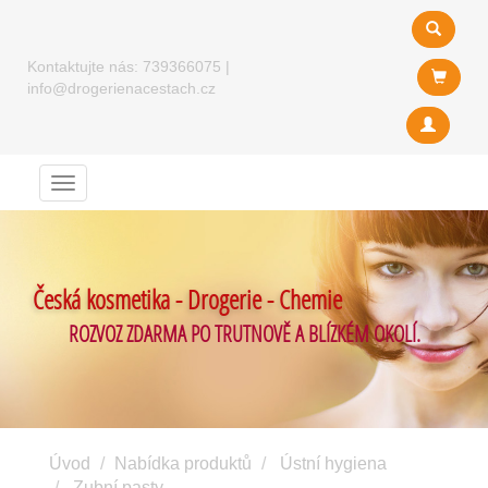
Kontaktujte nás:
739366075
|
info@drogerienacestach.cz
Menu
Česká kosmetika - Drogerie - Chemie
ROZVOZ ZDARMA PO TRUTNOVĚ A BLÍZKÉM OKOLÍ.
Úvod
Nabídka produktů
Ústní hygiena
Zubní pasty