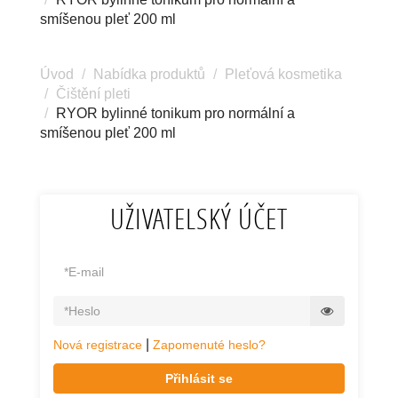
smíšenou pleť 200 ml
Úvod
Nabídka produktů
Pleťová kosmetika
Čištění pleti
RYOR bylinné tonikum pro normální a
smíšenou pleť 200 ml
UŽIVATELSKÝ ÚČET
|
Nová registrace
Zapomenuté heslo?
Přihlásit se