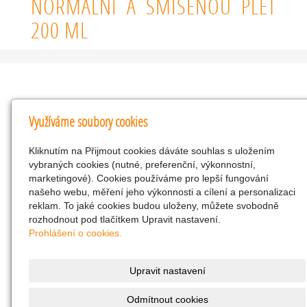
NORMÁLNÍ A SMÍŠENOU PLEŤ
200 ML
Kontakty
Využíváme soubory cookies
KNK obchodní společnost s r.o.
Kliknutím na Přijmout cookies dáváte souhlas s uložením
Komenského 127, Žacléř, 542 01 Číslo účtu:
vybraných cookies (nutné, preferenční, výkonnostní,
286293602/0300
marketingové). Cookies používáme pro lepší fungování
25298518
našeho webu, měření jeho výkonnosti a cílení a personalizaci
reklam. To jaké cookies budou uloženy, můžete svobodně
CZ25298518
rozhodnout pod tlačítkem Upravit nastavení.
info@drogerienacestach.cz
Prohlášení o cookies.
www.drogerienacestach.cz
739366075
Upravit nastavení
Facebook
Odmítnout cookies
Twitter