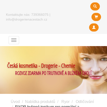
Kontaktujte nás:
739366075
|
info@drogerienacestach.cz
Menu
Česká kosmetika - Drogerie - Chemie
ROZVOZ ZDARMA PO TRUTNOVĚ A BLÍZKÉM OKOLÍ.
Úvod
Nabídka produktů
Ryor
Odličování
RYOR bylinné tonikum pro normální a