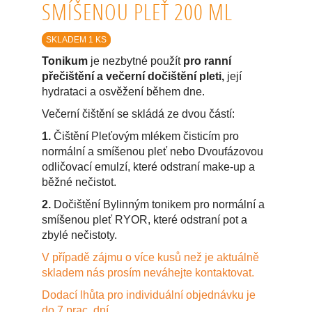
SMÍŠENOU PLEŤ 200 ML
SKLADEM 1 KS
Tonikum
je nezbytné použít
pro ranní
přečištění a večerní dočištění pleti,
její
hydrataci a osvěžení během dne.
Večerní čištění se skládá ze dvou částí:
1.
Čištění Pleťovým mlékem čisticím pro
normální a smíšenou pleť nebo Dvoufázovou
odličovací emulzí, které odstraní make-up a
běžné nečistot.
2.
Dočištění Bylinným tonikem pro normální a
smíšenou pleť RYOR, které odstraní pot a
zbylé nečistoty.
V případě zájmu o více kusů než je aktuálně
skladem nás prosím neváhejte kontaktovat.
Dodací lhůta pro individuální objednávku je
do 7 prac. dní.