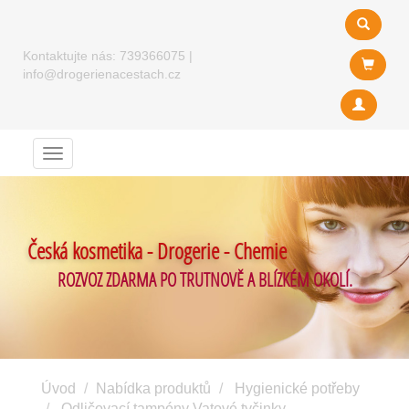
Kontaktujte nás:
739366075
|
info@drogerienacestach.cz
Menu
Česká kosmetika - Drogerie - Chemie
ROZVOZ ZDARMA PO TRUTNOVĚ A BLÍZKÉM OKOLÍ.
Úvod
Nabídka produktů
Hygienické potřeby
Odličovací tampóny Vatové tyčinky