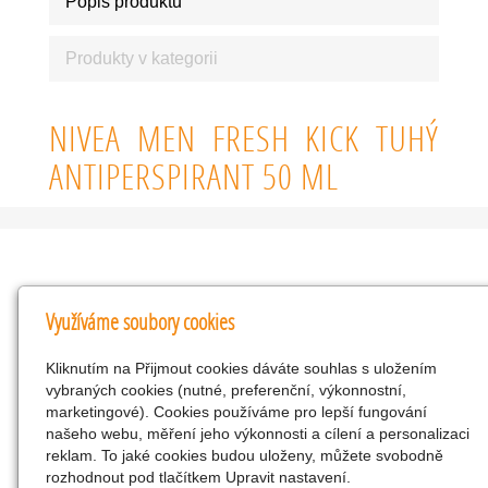
Popis produktu
Produkty v kategorii
NIVEA MEN FRESH KICK TUHÝ
ANTIPERSPIRANT 50 ML
Kontakty
Využíváme soubory cookies
KNK obchodní společnost s r.o.
Kliknutím na Přijmout cookies dáváte souhlas s uložením
Komenského 127, Žacléř, 542 01 Číslo účtu:
vybraných cookies (nutné, preferenční, výkonnostní,
286293602/0300
marketingové). Cookies používáme pro lepší fungování
25298518
našeho webu, měření jeho výkonnosti a cílení a personalizaci
reklam. To jaké cookies budou uloženy, můžete svobodně
CZ25298518
rozhodnout pod tlačítkem Upravit nastavení.