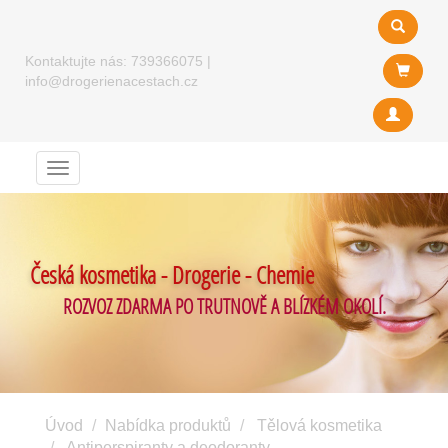
Kontaktujte nás:
739366075
|
info@drogerienacestach.cz
Menu
Česká kosmetika - Drogerie - Chemie
ROZVOZ ZDARMA PO TRUTNOVĚ A BLÍZKÉM OKOLÍ.
Úvod
Nabídka produktů
Tělová kosmetika
Antiperspiranty a deodoranty