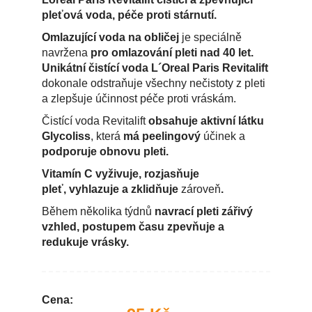
pleťová voda, péče proti stárnutí.
Omlazující voda na obličej
je speciálně
navržena
pro omlazování pleti nad 40 let.
Unikátní čistící voda L´Oreal Paris Revitalift
dokonale odstraňuje všechny nečistoty z pleti
a zlepšuje účinnost péče proti vráskám.
Čistící voda Revitalift
obsahuje aktivní látku
Glycoliss
, která
má peelingový
účinek a
podporuje obnovu pleti.
Vitamín C vyživuje, rozjasňuje
pleť,
vyhlazuje a zklidňuje
zároveň
.
Během několika týdnů
navrací pleti zářivý
vzhled, postupem času zpevňuje a
redukuje vrásky.
Cena: