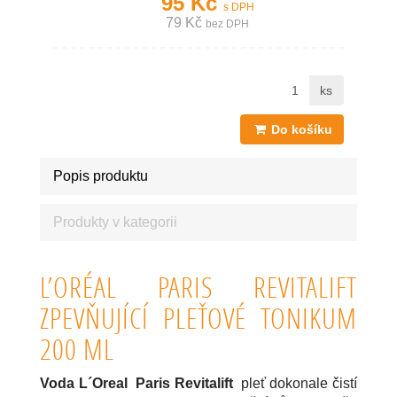
95 Kč
s DPH
79 Kč
bez DPH
ks
Do košíku
Popis produktu
Produkty v kategorii
L’ORÉAL PARIS REVITALIFT
ZPEVŇUJÍCÍ PLEŤOVÉ TONIKUM
200 ML
Voda L´Oreal Paris Revitalift
pleť dokonale čistí