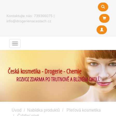
Kontaktujte nás:
739366075
|
info@drogerienacestach.cz
Menu
Česká kosmetika - Drogerie - Chemie
ROZVOZ ZDARMA PO TRUTNOVĚ A BLÍZKÉM OKOLÍ.
Úvod
Nabídka produktů
Pleťová kosmetika
Čištění pleti