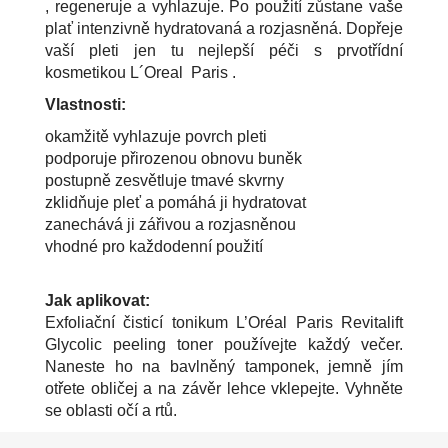
, regeneruje a vyhlazuje. Po použití zůstane vaše
plať intenzivně hydratovaná a rozjasněná. Dopřeje
vaší pleti jen tu nejlepší péči s prvotřídní
kosmetikou L´Oreal Paris .
Vlastnosti:
okamžitě vyhlazuje povrch pleti
podporuje přirozenou obnovu buněk
postupně zesvětluje tmavé skvrny
zklidňuje pleť a pomáhá ji hydratovat
zanechává ji zářivou a rozjasněnou
vhodné pro každodenní použití
Jak aplikovat:
Exfoliační čisticí tonikum L’Oréal Paris Revitalift
Glycolic peeling toner používejte každý večer.
Naneste ho na bavlněný tamponek, jemně jím
otřete obličej a na závěr lehce vklepejte. Vyhněte
se oblasti očí a rtů.