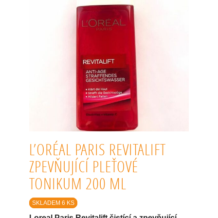
L’ORÉAL PARIS REVITALIFT
ZPEVŇUJÍCÍ PLEŤOVÉ
TONIKUM 200 ML
SKLADEM 6 KS
Loreal Paris Revitalift čistící a zpevňující