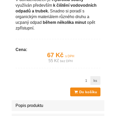
využíván především
k čištění vodovodních
odpadů a trubek.
Snadno si poradí s
organickým materiálem různého druhu a
ucpaný odpad
během několika minut
opět
zpřístupní.
Cena:
67 Kč
s DPH
55 Kč
bez DPH
ks
Do košíku
Popis produktu