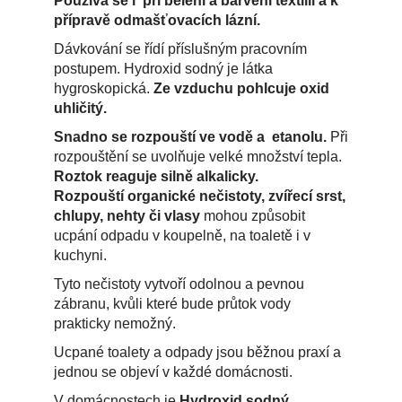
Používá se i při bělení a barvení textilií a k
přípravě odmašťovacích lázní.
Dávkování se řídí příslušným pracovním
postupem. Hydroxid sodný je látka
hygroskopická.
Ze vzduchu pohlcuje oxid
uhličitý.
Snadno se rozpouští ve vodě a etanolu.
Při
rozpouštění se uvolňuje velké množství tepla.
Roztok reaguje silně alkalicky.
Rozpouští organické nečistoty, zvířecí srst,
chlupy, nehty či vlasy
mohou způsobit
ucpání odpadu v koupelně, na toaletě i v
kuchyni.
Tyto nečistoty vytvoří odolnou a pevnou
zábranu, kvůli které bude průtok vody
prakticky nemožný.
Ucpané toalety a odpady jsou běžnou praxí a
jednou se objeví v každé domácnosti.
V domácnostech je
Hydroxid sodný