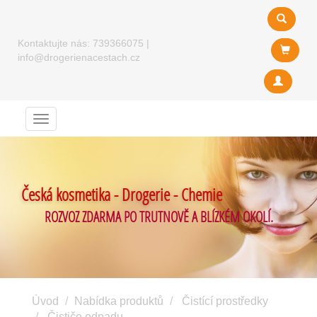
Kontaktujte nás:
739366075
|
info@drogerienacestach.cz
Menu
Česká kosmetika - Drogerie - Chemie
ROZVOZ ZDARMA PO TRUTNOVĚ A BLÍZKÉM OKOLÍ.
Úvod
Nabídka produktů
Čistící prostředky
Čističe odpadu