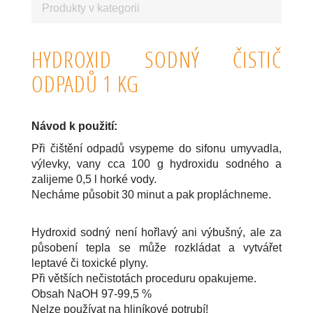
Produkty v kategorii
HYDROXID SODNÝ ČISTIČ
ODPADŮ 1 KG
Návod k použití:
Při čištění odpadů vsypeme do sifonu umyvadla,
výlevky, vany cca 100 g hydroxidu sodného a
zalijeme 0,5 l horké vody.
Necháme působit 30 minut a pak propláchneme.
Hydroxid sodný není hořlavý ani výbušný, ale za
působení tepla se může rozkládat a vytvářet
leptavé či toxické plyny.
Při větších nečistotách proceduru opakujeme.
Obsah NaOH 97-99,5 %
Nelze používat na hliníkové potrubí!