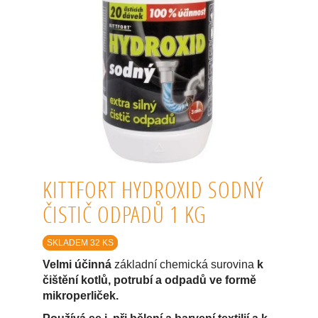
KITTFORT HYDROXID SODNÝ
ČISTIČ ODPADŮ 1 KG
SKLADEM 32 KS
Velmi účinná
základní chemická surovina
k
čištění kotlů, potrubí a odpadů ve formě
mikroperliček.