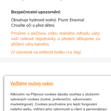
Bezpečnostní upozornění:
Obsahuje hydroxid sodný. Pozor žíravina!
Chraňte oči a před dětmi.
Prosíme o pečlivou volbu reálného odhadu váhy
vaší celkové objednávky a předem děkujeme za
přičtení váhy balného.
(V závislosti na velikosti balíku cca 1kg)
Kontakty
Využíváme soubory cookies
KNK obchodní společnost s r.o.
Kliknutím na Přijmout cookies dáváte souhlas s uložením
Komenského 127, Žacléř, 542 01 Číslo účtu:
vybraných cookies (nutné, preferenční, výkonnostní,
286293602/0300
marketingové). Cookies používáme pro lepší fungování
25298518
našeho webu, měření jeho výkonnosti a cílení a personalizaci