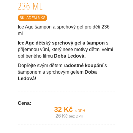
236 ML
SKLADEM 6 KS
Ice Age šampon a sprchový gel pro děti 236
ml
Ice Age dětský sprchový gel a šampon
s
příjemnou vůní, který nese motivy dětmi velmi
oblíbeného filmu
Doba Ledová.
Dopřejte svým dětem
radostné koupání
s
šamponem a sprchovým gelem
Doba
Ledová!
Cena:
32 Kč
s DPH
26 Kč
bez DPH