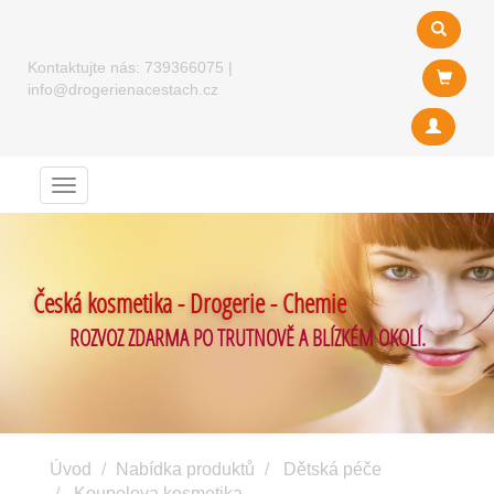
Kontaktujte nás:
739366075
|
info@drogerienacestach.cz
Menu
Česká kosmetika - Drogerie - Chemie
ROZVOZ ZDARMA PO TRUTNOVĚ A BLÍZKÉM OKOLÍ.
Úvod
Nabídka produktů
Dětská péče
Koupelova kosmetika