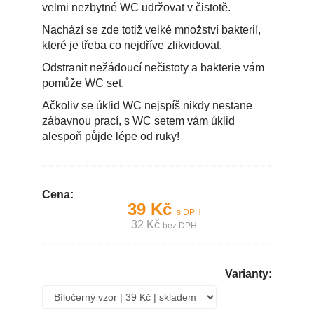
velmi nezbytné WC udržovat v čistotě.
Nachází se zde totiž velké množství bakterií,
které je třeba co nejdříve zlikvidovat.
Odstranit nežádoucí nečistoty a bakterie vám
pomůže WC set.
Ačkoliv se úklid WC nejspíš nikdy nestane
zábavnou prací, s WC setem vám úklid
alespoň půjde lépe od ruky!
Cena:
39 Kč
s DPH
32 Kč
bez DPH
Varianty: