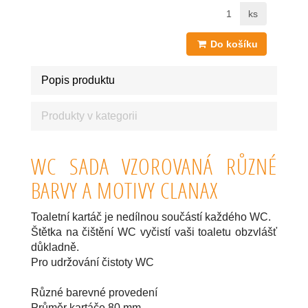
ks
Do košíku
Popis produktu
Produkty v kategorii
WC SADA VZOROVANÁ RŮZNÉ
BARVY A MOTIVY CLANAX
Toaletní kartáč je nedílnou součástí každého WC.
Štětka na čištění WC vyčistí vaši toaletu obzvlášť
důkladně.
Pro udržování čistoty WC
Různé barevné provedení
Průměr kartáče 80 mm