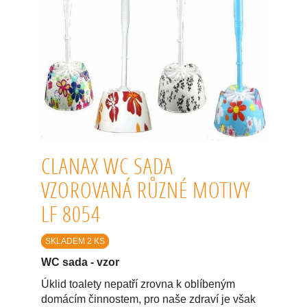
CLANAX WC SADA
VZOROVANÁ RŮZNÉ MOTIVY
LF 8054
SKLADEM 2 KS
WC sada - vzor
Úklid toalety nepatří zrovna k oblíbeným
domácím činnostem, pro naše zdraví je však