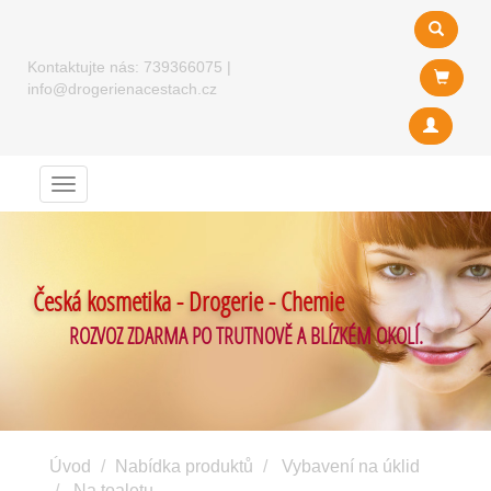
Kontaktujte nás:
739366075
|
info@drogerienacestach.cz
Menu
Česká kosmetika - Drogerie - Chemie
ROZVOZ ZDARMA PO TRUTNOVĚ A BLÍZKÉM OKOLÍ.
Úvod
Nabídka produktů
Vybavení na úklid
Na toaletu