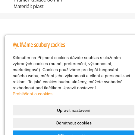
Materiál: plast
Kontakty
Využíváme soubory cookies
KNK obchodní společnost s r.o.
Kliknutím na Přijmout cookies dáváte souhlas s uložením
Komenského 127, Žacléř, 542 01 Číslo účtu:
vybraných cookies (nutné, preferenční, výkonnostní,
286293602/0300
marketingové). Cookies používáme pro lepší fungování
25298518
našeho webu, měření jeho výkonnosti a cílení a personalizaci
reklam. To jaké cookies budou uloženy, můžete svobodně
CZ25298518
rozhodnout pod tlačítkem Upravit nastavení.
info@drogerienacestach.cz
Prohlášení o cookies.
www.drogerienacestach.cz
739366075
Upravit nastavení
Facebook
Odmítnout cookies
Twitter
286293602/0300