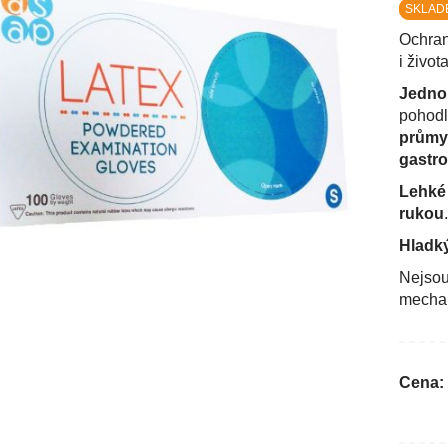
SKLAD
Ochrana
i živo
Jedno
pohodl
průmys
gastr
Lehké 
rukou
.
Hladký
Nejsou
mechan
Cena: