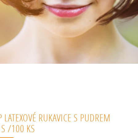
P LATEXOVÉ RUKAVICE S PUDREM
 S /100 KS