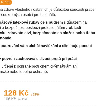
EM 7 KS
 zdraví vlastního i ostatních je důležitou součástí práce
ta soukromých osob i profesionálů.
rázové latexové rukavice s pudrem
s důrazem na
í a bezpečnost poslouží profesionálům z
oblasti
lu, zdravotnictví, bezpečnostních složek nebo třeba
onomie
.
pudrování vám ulehčí navlékání a eliminuje pocení
 povrch zachovává citlivost prstů při práci
.
 určené k ochraně proti chemickým látkám ani
ické nebo tepelné ochraně.
128 Kč
s DPH
106 Kč
bez DPH