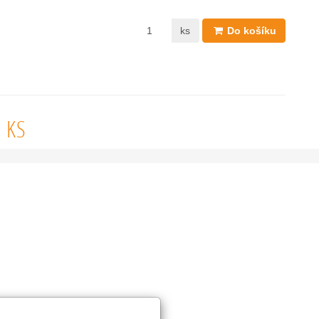
ks
Do košíku
 KS