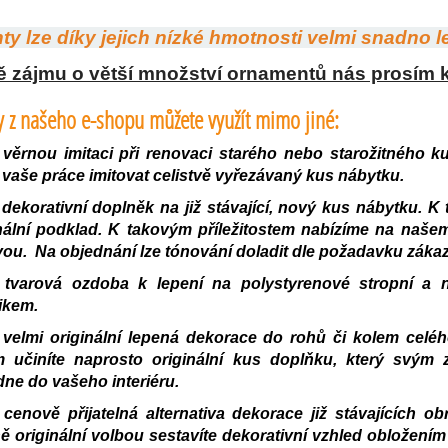
y lze díky jejich nízké hmotnosti velmi snadno le
ě zájmu o větší množství ornamentů nás prosím k
 z našeho e-shopu můžete využít mimo jiné:
věrnou imitaci při renovaci starého nebo starožitného 
vaše práce imitovat celistvě vyřezávaný kus nábytku.
dekorativní doplněk na již stávající, nový kus nábytku. K 
inální podklad. K takovým příležitostem nabízíme na na
ou. Na objednání lze tónování doladit dle požadavku zákaz
 tvarová ozdoba k lepení na polystyrenové stropní a 
ikem.
velmi originální lepená dekorace do rohů či kolem celé
m učiníte naprosto originální kus doplňku, který svý
ne do vašeho interiéru.
cenově přijatelná alternativa dekorace již stávajících
ě originální volbou sestavíte dekorativní vzhled obložen