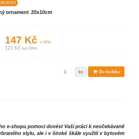
EM 85 KS
ný ornament 20x10cm
147 Kč
s DPH
121 Kč
bez DPH
ks
Do košíku
ho e-shopu pomoci dovést Vaši práci k neočekávaně
raného stylu, ale i v široké škále využití v bytovém