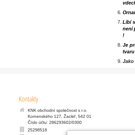
vdech
Ornam
Líbí 
není 
!
Je p
tvaru 
Jako 
Kontakty
KNK obchodní společnost s r.o.
Komenského 127, Žacléř, 542 01
Číslo účtu: 286293602/0300
25298518