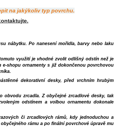
pit na jakýkoliv typ povrchu.
ontaktujte.
kusu nábytku. Po nanesení mořidla, barvy nebo laku
tomuto využití je vhodné zvolit odlišný odstín než je
šem e-shopu ornamenty s již dokončenou povrchovou
níka.
nástěnné dekorativní desky, před vrchním hrubým
ho obvodu zrcadla. Z obyčejné zrcadlové desky, tak
m zvoleným odstínem a volbou ornamentu dokonale
 obrazových či zrcadlových rámů, kdy jednoduchou a
ím obyčejného rámu a po finální povrchové úpravě mu