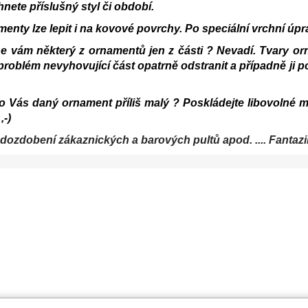
nete příslušný styl či období.
enty lze lepit i na kovové povrchy. Po speciální vrchní úp
se vám některý z ornamentů jen z části ? Nevadí. Tvary 
problém nevyhovující část opatrně odstranit a případně ji po
ro Vás daný ornament příliš malý ? Poskládejte libovoln
,-)
dozdobení zákaznických a barových pultů apod. .... Fantaz