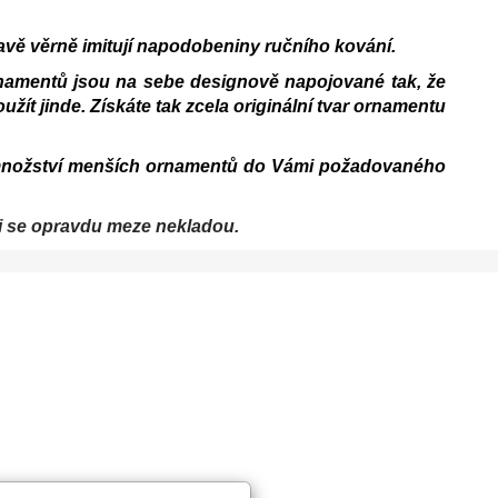
ravě věrně imitují napodobeniny ručního kování.
ornamentů jsou na sebe designově napojované tak, že
užít jinde. Získáte tak zcela originální tvar ornamentu
é množství menších ornamentů do Vámi požadovaného
ii se opravdu meze nekladou
.