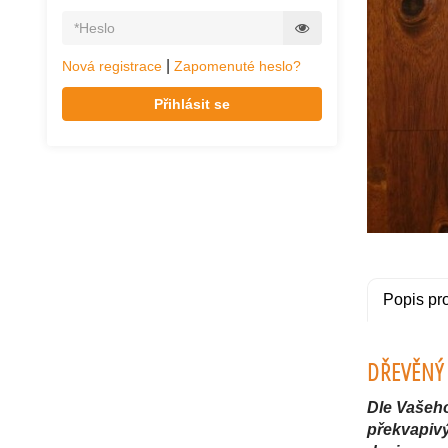
|
Nová registrace
Zapomenuté heslo?
Přihlásit se
Popis pr
DŘEVĚNÝ
Dle Vašeh
překvapivý