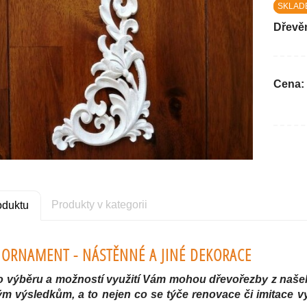
SKLAD
Dřevě
Cena:
Produkty v kategorii
oduktu
 ORNAMENT - NÁSTĚNNÉ A JINÉ DEKORACE
o výběru a možností využití Vám mohou dřevořezby z naše
m výsledkům, a to nejen co se týče renovace či imitace vyb