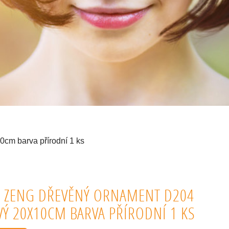
cm barva přírodní 1 ks
 ZENG DŘEVĚNÝ ORNAMENT D204
VÝ 20X10CM BARVA PŘÍRODNÍ 1 KS