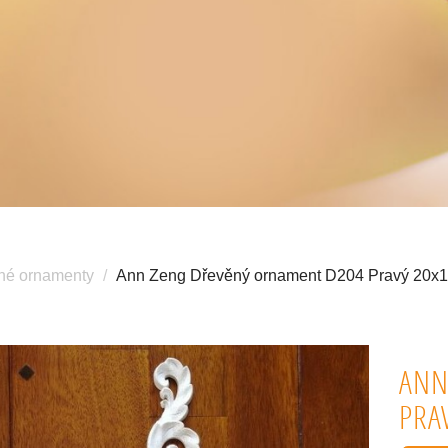
né ornamenty
Ann Zeng Dřevěný ornament D204 Pravý 20x10
ANN
PRA