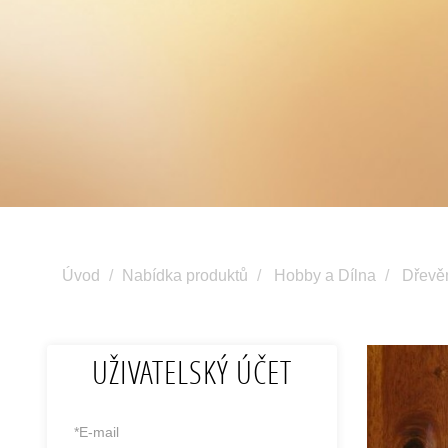
Úvod
Nabídka produktů
Hobby a Dílna
Dřevě
UŽIVATELSKÝ ÚČET