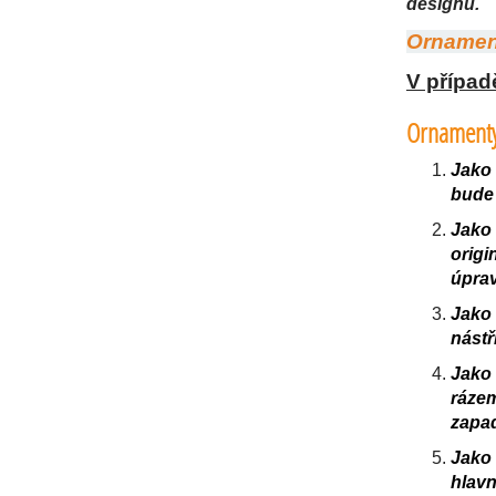
designu.
Ornament
V případ
Ornamenty
Jako 
bude 
Jako 
orig
úprav
Jako
nástř
Jako 
ráze
zapad
Jako 
hlavn