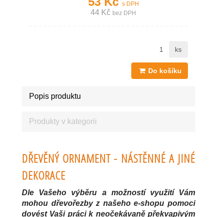
53 Kč
s DPH
44 Kč
bez DPH
ks
Do košíku
Popis produktu
Produkty v kategorii
DŘEVĚNÝ ORNAMENT - NÁSTĚNNÉ A JINÉ
DEKORACE
Dle Vašeho výběru a možností využití Vám
mohou dřevořezby z našeho e-shopu pomoci
dovést Vaši práci k neočekávaně překvapivým