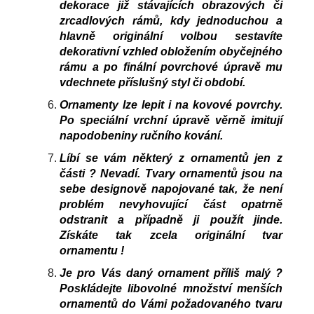
dekorace již stávajících obrazových či
zrcadlových rámů, kdy jednoduchou a
hlavně originální volbou sestavíte
dekorativní vzhled obložením obyčejného
rámu a po finální povrchové úpravě mu
vdechnete příslušný styl či období.
Ornamenty lze lepit i na kovové povrchy.
Po speciální vrchní úpravě věrně imitují
napodobeniny ručního kování.
Líbí se vám některý z ornamentů jen z
části ? Nevadí. Tvary ornamentů jsou na
sebe designově napojované tak, že není
problém nevyhovující část opatrně
odstranit a případně ji použít jinde.
Získáte tak zcela originální tvar
ornamentu !
Je pro Vás daný ornament příliš malý ?
Poskládejte libovolné množství menších
ornamentů do Vámi požadovaného tvaru