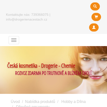
Kontaktujte nás:
739366075
|
info@drogerienacestach.cz
Menu
Česká kosmetika - Drogerie - Chemie
ROZVOZ ZDARMA PO TRUTNOVĚ A BLÍZKÉM OKOLÍ.
Úvod
Nabídka produktů
Hobby a Dílna
Dřevěné ornamenty