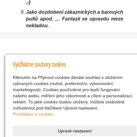
,-)
Jako dozdobení zákaznických a barových
pultů apod. .... Fantazii se opravdu meze
nekladou
.
Kontakty
Využíváme soubory cookies
KNK obchodní společnost s r.o.
Kliknutím na Přijmout cookies dáváte souhlas s uložením
Komenského 127, Žacléř, 542 01 Číslo účtu:
vybraných cookies (nutné, preferenční, výkonnostní,
286293602/0300
marketingové). Cookies používáme pro lepší fungování
25298518
našeho webu, měření jeho výkonnosti a cílení a personalizaci
reklam. To jaké cookies budou uloženy, můžete svobodně
CZ25298518
rozhodnout pod tlačítkem Upravit nastavení.
info@drogerienacestach.cz
Prohlášení o cookies.
www.drogerienacestach.cz
739366075
Upravit nastavení
Facebook