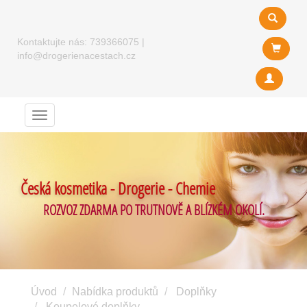
Kontaktujte nás:
739366075
|
info@drogerienacestach.cz
Menu
Česká kosmetika - Drogerie - Chemie
ROZVOZ ZDARMA PO TRUTNOVĚ A BLÍZKÉM OKOLÍ.
Úvod
Nabídka produktů
Doplňky
Koupelové doplňky