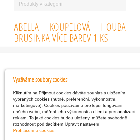
Produkty v kategorii
ABELLA KOUPELOVÁ HOUBA
BRUSINKA VÍCE BAREV 1 KS
Kontakty
Využíváme soubory cookies
KNK obchodní společnost s r.o.
Kliknutím na Přijmout cookies dáváte souhlas s uložením
Komenského 127, Žacléř, 542 01 Číslo účtu:
vybraných cookies (nutné, preferenční, výkonnostní,
286293602/0300
marketingové). Cookies používáme pro lepší fungování
25298518
našeho webu, měření jeho výkonnosti a cílení a personalizaci
reklam. To jaké cookies budou uloženy, můžete svobodně
CZ25298518
rozhodnout pod tlačítkem Upravit nastavení.
info@drogerienacestach.cz
Prohlášení o cookies.
www.drogerienacestach.cz