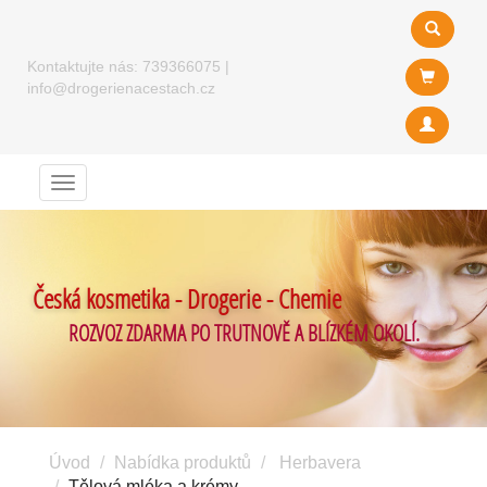
Kontaktujte nás:
739366075
|
info@drogerienacestach.cz
Menu
Česká kosmetika - Drogerie - Chemie
ROZVOZ ZDARMA PO TRUTNOVĚ A BLÍZKÉM OKOLÍ.
Úvod
Nabídka produktů
Herbavera
Tělová mléka a krémy