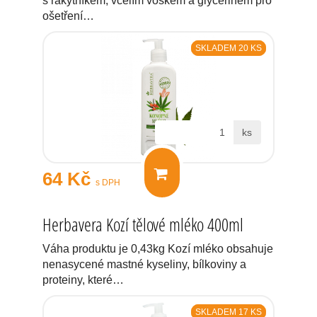
s rakytníkem, včelím voskem a glycerinem pro
ošetření…
SKLADEM 20 KS
ks
64 Kč
s DPH
Herbavera Kozí tělové mléko 400ml
Váha produktu je 0,43kg Kozí mléko obsahuje
nenasycené mastné kyseliny, bílkoviny a
proteiny, které…
SKLADEM 17 KS