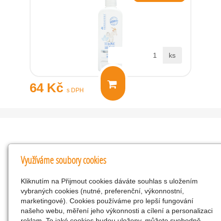
ks
64 Kč
s DPH
Kontakty
Využíváme soubory cookies
KNK obchodní společnost s r.o.
Kliknutím na Přijmout cookies dáváte souhlas s uložením
Komenského 127, Žacléř, 542 01 Číslo účtu:
vybraných cookies (nutné, preferenční, výkonnostní,
286293602/0300
marketingové). Cookies používáme pro lepší fungování
25298518
našeho webu, měření jeho výkonnosti a cílení a personalizaci
reklam. To jaké cookies budou uloženy, můžete svobodně