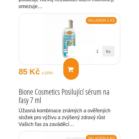
omezuje…
SKLADEM 2 KS
ks
85 Kč
s DPH
Bione Cosmetics Posilující sérum na
řasy 7 ml
Úžasná kombinace známých a ověřených
složek pro výživu a zvýšený zdravý růst
Vašich řas za zaváděcí…
SKLADEM 6 KS