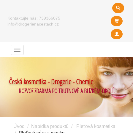
Kontaktujte nás:
739366075
|
info@drogerienacestach.cz
Menu
Česká kosmetika - Drogerie - Chemie
ROZVOZ ZDARMA PO TRUTNOVĚ A BLÍZKÉM OKOLÍ.
Úvod
Nabídka produktů
Pleťová kosmetika
Pleťová séra a masky