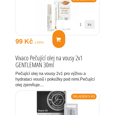
ks
99 Kč
s DPH
Vivaco Pečující olej na vousy 2v1
GENTLEMAN 30ml
Pečující olej na vousy 2v1 pro výživu a
hydrataci vousů i pokožky pod nimi.Pečující
olej zjemňuje…
SKLADEM 5 KS