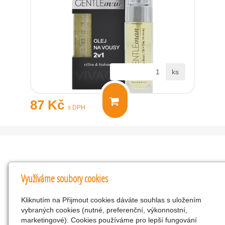
ks
87 Kč
s DPH
Kontakty
Využíváme soubory cookies
KNK obchodní společnost s r.o.
Kliknutím na Přijmout cookies dáváte souhlas s uložením
Komenského 127, Žacléř, 542 01 Číslo účtu:
vybraných cookies (nutné, preferenční, výkonnostní,
286293602/0300
marketingové). Cookies používáme pro lepší fungování