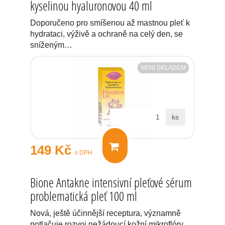
kyselinou hyaluronovou 40 ml
Doporučeno pro smíšenou až mastnou pleť k
hydrataci, výživě a ochraně na celý den, se
sníženým…
NENÍ SKLADEM
ks
149 Kč
s DPH
Bione Antakne intensivní pleťové sérum
problematická pleť 100 ml
Nová, ještě účinnější receptura, významně
potlačuje rozvoj nežádoucí kožní mikroflóry,