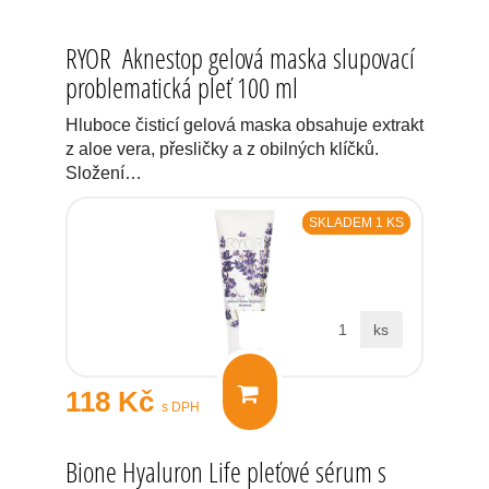
RYOR Aknestop gelová maska slupovací
problematická pleť 100 ml
Hluboce čisticí gelová maska obsahuje extrakt
z aloe vera, přesličky a z obilných klíčků.
Složení…
SKLADEM 1 KS
ks
118 Kč
s DPH
Bione Hyaluron Life pleťové sérum s