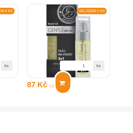
M 4 KS
SKLADEM 5 KS
ks
ks
87 Kč
s DPH