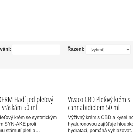
RODNÍ PLEŤOVÁ KOSMETIKA VIVACO.
vání:
Řazení:
ERM Hadí jed pleťový
Vivaco CBD Pleťový krém s
i vráskám 50 ml
cannabidiolem 50 ml
pleťový krém se syntetickým
Výživný krém s CBD a kyselin
em SYN-AKE proti
hyaluronovou zajišťuje hloubk
u stárnutí pleti a…
hydrataci, pomáhá vyhlazova