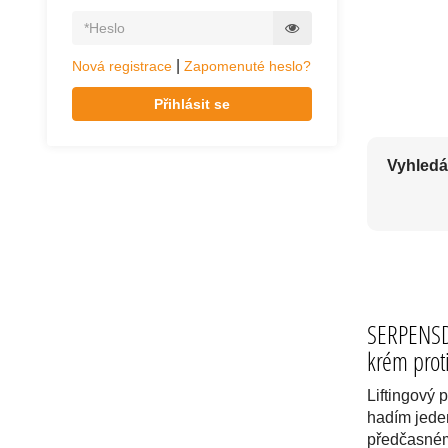
KVALITNÍ PŘÍ
|
Nová registrace
Zapomenuté heslo?
Přihlásit se
Vyhledá
SERPENSD
krém prot
Liftingový 
hadím jed
předčasném