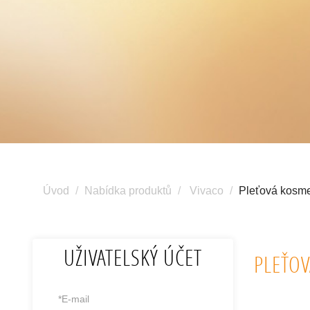
Úvod
Nabídka produktů
Vivaco
Pleťová kosme
UŽIVATELSKÝ ÚČET
PLEŤO