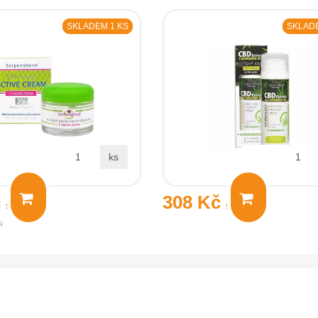
SKLADEM 1 KS
SKLADE
ks
č
308 Kč
s DPH
s DPH
H