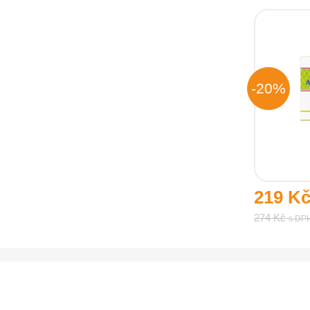
-20%
219 K
274 Kč
s DP