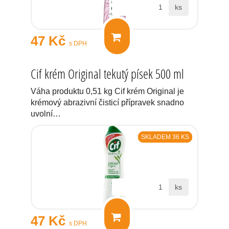
ks
47 Kč
s DPH
Cif krém Original tekutý písek 500 ml
Váha produktu 0,51 kg Cif krém Original je
krémový abrazivní čisticí přípravek snadno
uvolní…
SKLADEM 36 KS
ks
47 Kč
s DPH