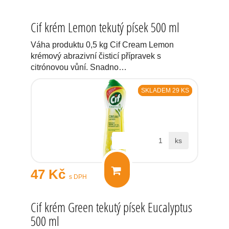
Cif krém Lemon tekutý písek 500 ml
Váha produktu 0,5 kg Cif Cream Lemon
krémový abrazivní čisticí přípravek s
citrónovou vůní. Snadno…
SKLADEM 29 KS
ks
47 Kč
s DPH
Cif krém Green tekutý písek Eucalyptus
500 ml