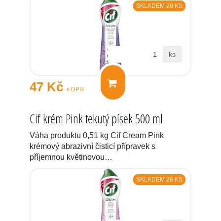
SKLADEM 20 KS
ks
47 Kč
s DPH
Cif krém Pink tekutý písek 500 ml
Váha produktu 0,51 kg Cif Cream Pink
krémový abrazivní čisticí přípravek s
příjemnou květinovou…
SKLADEM 26 KS