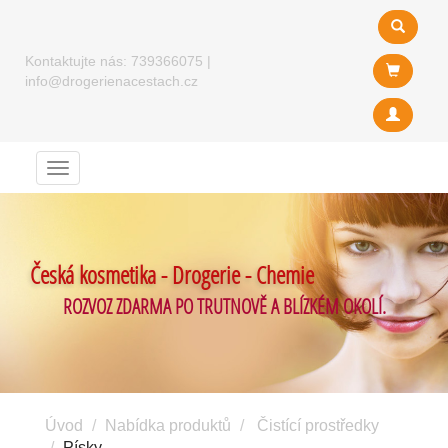
Kontaktujte nás:
739366075
|
info@drogerienacestach.cz
Menu
Česká kosmetika - Drogerie - Chemie
ROZVOZ ZDARMA PO TRUTNOVĚ A BLÍZKÉM OKOLÍ.
Úvod
Nabídka produktů
Čistící prostředky
Písky