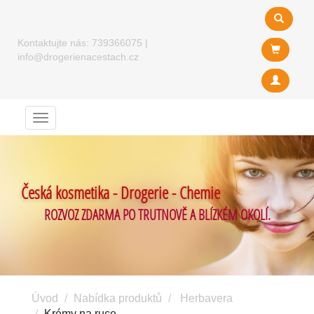
Kontaktujte nás:
739366075
|
info@drogerienacestach.cz
Menu
Česká kosmetika - Drogerie - Chemie
ROZVOZ ZDARMA PO TRUTNOVĚ A BLÍZKÉM OKOLÍ.
Úvod
Nabídka produktů
Herbavera
Krémy na ruce