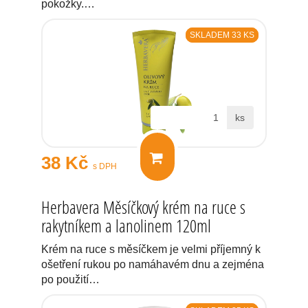
pokožky.…
SKLADEM 33 KS
ks
38 Kč
s DPH
Herbavera Měsíčkový krém na ruce s
rakytníkem a lanolinem 120ml
Krém na ruce s měsíčkem je velmi příjemný k
ošetření rukou po namáhavém dnu a zejména
po použití…