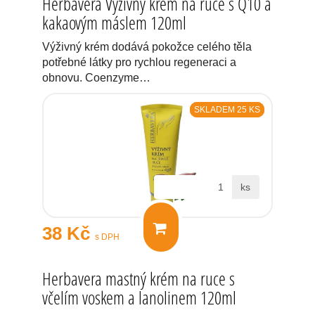
Herbavera Výživný krém na ruce s Q10 a
kakaovým máslem 120ml
Výživný krém dodává pokožce celého těla
potřebné látky pro rychlou regeneraci a
obnovu. Coenzyme…
SKLADEM 25 KS
ks
38 Kč
s DPH
Herbavera mastný krém na ruce s
včelím voskem a lanolinem 120ml