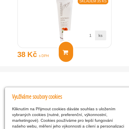
SKLADEM 35 KS
ks
38 Kč
s DPH
Kontakty
Využíváme soubory cookies
KNK obchodní společnost s r.o.
Kliknutím na Přijmout cookies dáváte souhlas s uložením
Komenského 127, Žacléř, 542 01 Číslo účtu:
vybraných cookies (nutné, preferenční, výkonnostní,
286293602/0300
marketingové). Cookies používáme pro lepší fungování
25298518
našeho webu, měření jeho výkonnosti a cílení a personalizaci