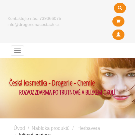
Kontaktujte nás:
739366075
|
info@drogerienacestach.cz
Menu
Česká kosmetika - Drogerie - Chemie
ROZVOZ ZDARMA PO TRUTNOVĚ A BLÍZKÉM OKOLÍ.
Úvod
Nabídka produktů
Herbavera
Intimní hygiena