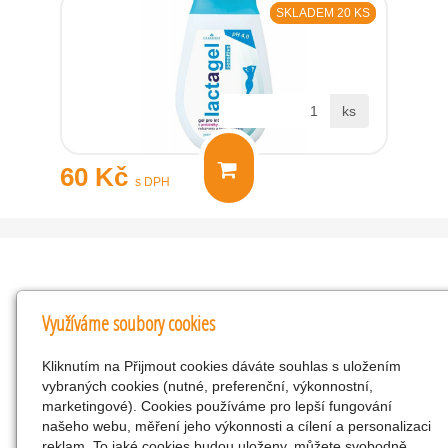
SKLADEM 20 KS
ks
60 Kč
s DPH
Kontakty
Využíváme soubory cookies
KNK obchodní společnost s r.o.
Kliknutím na Přijmout cookies dáváte souhlas s uložením
Komenského 127, Žacléř, 542 01 Číslo účtu:
vybraných cookies (nutné, preferenční, výkonnostní,
286293602/0300
marketingové). Cookies používáme pro lepší fungování
25298518
našeho webu, měření jeho výkonnosti a cílení a personalizaci
reklam. To jaké cookies budou uloženy, můžete svobodně