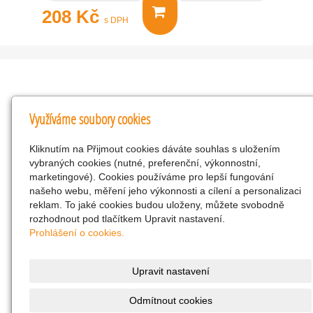
208 Kč
s DPH
Kontakty
Využíváme soubory cookies
KNK obchodní společnost s r.o.
Kliknutím na Přijmout cookies dáváte souhlas s uložením
Komenského 127, Žacléř, 542 01 Číslo účtu:
vybraných cookies (nutné, preferenční, výkonnostní,
286293602/0300
marketingové). Cookies používáme pro lepší fungování
25298518
našeho webu, měření jeho výkonnosti a cílení a personalizaci
reklam. To jaké cookies budou uloženy, můžete svobodně
CZ25298518
rozhodnout pod tlačítkem Upravit nastavení.
info@drogerienacestach.cz
Prohlášení o cookies.
www.drogerienacestach.cz
739366075
Upravit nastavení
Facebook
Odmítnout cookies
Twitter