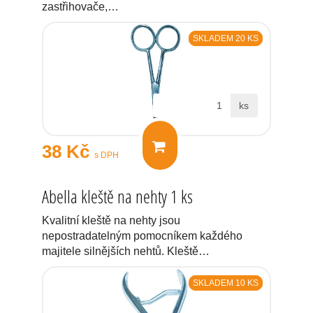
zastřihovače,…
SKLADEM 20 KS
ks
38 Kč
s DPH
Abella kleště na nehty 1 ks
Kvalitní kleště na nehty jsou
nepostradatelným pomocníkem každého
majitele silnějších nehtů. Kleště…
SKLADEM 10 KS