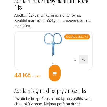
Abella nehtové nůžky manikúrní Rovné
1 ks
Abella nůžky manikúrní na nehty rovné.
Kvalitní manikúrní nůžky z nerezové oceli na
manikúru…
SKLADEM 21 KS
ks
44 Kč
s DPH
Abella nůžky na chloupky v nose 1 ks
Praktické bezpečnostní nůžky na zastřihávání
chloupků v nose. Nejsou potřeba drahé