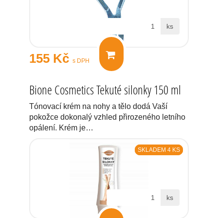
ks
155 Kč
s DPH
Bione Cosmetics Tekuté silonky 150 ml
Tónovací krém na nohy a tělo dodá Vaší
pokožce dokonalý vzhled přirozeného letního
opálení. Krém je…
SKLADEM 4 KS
ks