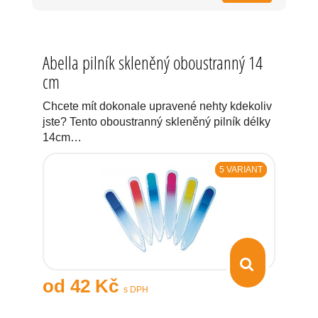
Abella pilník skleněný oboustranný 14
cm
Chcete mít dokonale upravené nehty kdekoliv
jste? Tento oboustranný skleněný pilník délky
14cm…
5 VARIANT
od 42 Kč
s DPH