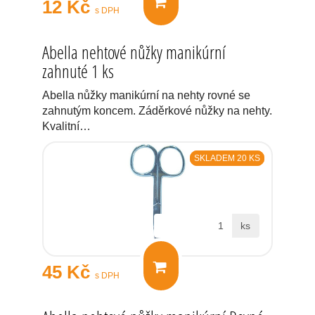
12 Kč
s DPH
Abella nehtové nůžky manikúrní
zahnuté 1 ks
Abella nůžky manikúrní na nehty rovné se
zahnutým koncem. Záděrkové nůžky na nehty.
Kvalitní…
SKLADEM 20 KS
ks
45 Kč
s DPH