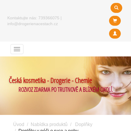
Kontaktujte nás:
739366075
|
info@drogerienacestach.cz
Menu
Česká kosmetika - Drogerie - Chemie
ROZVOZ ZDARMA PO TRUTNOVĚ A BLÍZKÉM OKOLÍ.
Úvod
Nabídka produktů
Doplňky
Doplňky v péči o ruce a nohy