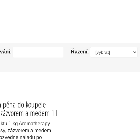
UPELOVÉ PĚLY A OLEJE. KVALITNÍ ČESKÁ KOSMETIKA HERBAVERA.
vání:
Řazení:
a pěna do koupele
e zázvorem a medem 1 l
ktu 1 kg Aromatherapy
rusy, zázvorem a medem
ozvedne náladu po