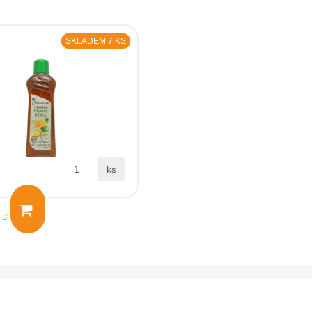
SKLADEM 7 KS
ks
s DPH