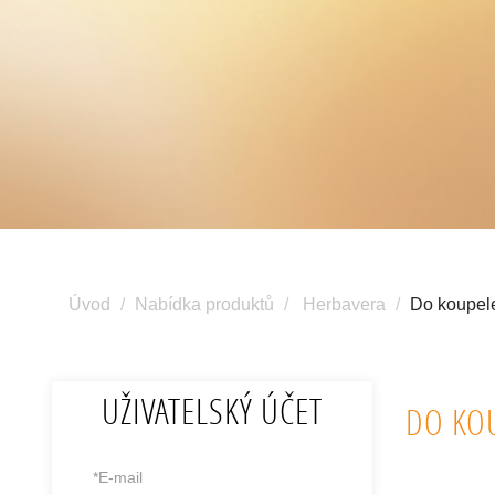
Úvod
Nabídka produktů
Herbavera
Do koupel
UŽIVATELSKÝ ÚČET
DO KO