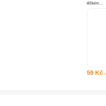
těžkém…
59 Kč