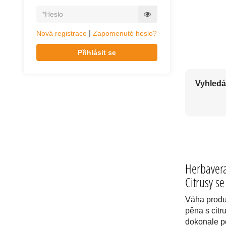
PŘÍRODNÍ KO
|
Nová registrace
Zapomenuté heslo?
Přihlásit se
Vyhledá
Herbaver
Citrusy s
Váha produ
pěna s cit
dokonale p