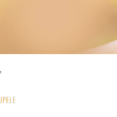
e
UPELE