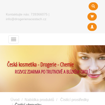
Kontaktujte nás:
739366075
|
info@drogerienacestach.cz
Menu
Česká kosmetika - Drogerie - Chemie
ROZVOZ ZDARMA PO TRUTNOVĚ A BLÍZKÉM OKOLÍ.
Úvod
Nabídka produktů
Čistící prostředky
Čistící ubrousky