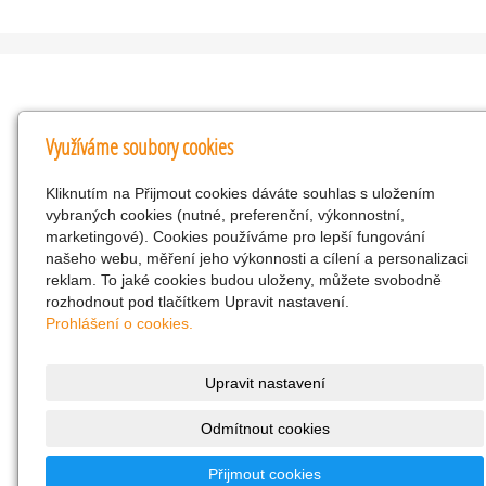
Kontakty
Využíváme soubory cookies
KNK obchodní společnost s r.o.
Kliknutím na Přijmout cookies dáváte souhlas s uložením
Komenského 127, Žacléř, 542 01 Číslo účtu:
vybraných cookies (nutné, preferenční, výkonnostní,
286293602/0300
marketingové). Cookies používáme pro lepší fungování
25298518
našeho webu, měření jeho výkonnosti a cílení a personalizaci
reklam. To jaké cookies budou uloženy, můžete svobodně
CZ25298518
rozhodnout pod tlačítkem Upravit nastavení.
info@drogerienacestach.cz
Prohlášení o cookies.
www.drogerienacestach.cz
739366075
Upravit nastavení
Facebook
Odmítnout cookies
Twitter
286293602/0300
Přijmout cookies