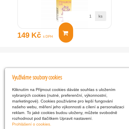
ks
149 Kč
s DPH
Kontakty
Využíváme soubory cookies
KNK obchodní společnost s r.o.
Kliknutím na Přijmout cookies dáváte souhlas s uložením
Komenského 127, Žacléř, 542 01 Číslo účtu:
vybraných cookies (nutné, preferenční, výkonnostní,
286293602/0300
marketingové). Cookies používáme pro lepší fungování
25298518
našeho webu, měření jeho výkonnosti a cílení a personalizaci
reklam. To jaké cookies budou uloženy, můžete svobodně
CZ25298518
rozhodnout pod tlačítkem Upravit nastavení.
info@drogerienacestach.cz
Prohlášení o cookies.