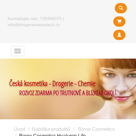
Kontaktujte nás:
739366075
|
info@drogerienacestach.cz
Menu
Česká kosmetika - Drogerie - Chemie
ROZVOZ ZDARMA PO TRUTNOVĚ A BLÍZKÉM OKOLÍ.
Úvod
Nabídka produktů
Bione Cosmetics
Bione Cosmetics Hyaluron Life