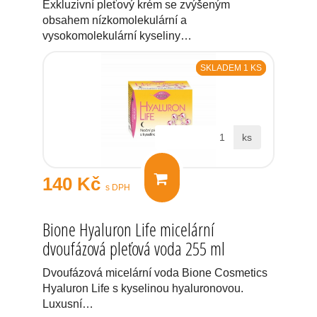
Exkluzivní pleťový krém se zvýšeným
obsahem nízkomolekulární a
vysokomolekulární kyseliny…
SKLADEM 1 KS
ks
140 Kč
s DPH
Bione Hyaluron Life micelární
dvoufázová pleťová voda 255 ml
Dvoufázová micelární voda Bione Cosmetics
Hyaluron Life s kyselinou hyaluronovou.
Luxusní…