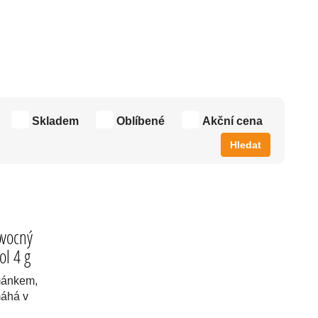
Skladem
Oblíbené
Akční cena
Hledat
ovocný
ol 4 g
mánkem,
máhá v