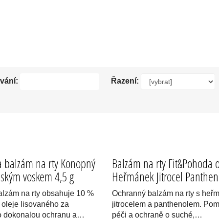
LZÁMY NA RTY.
vání:
Řazení:
 balzám na rty Konopný
Balzám na rty Fit&Pohoda 
ským voskem 4,5 g
Heřmánek Jitrocel Panthen
lzám na rty obsahuje 10 %
Ochranný balzám na rty s heř
oleje lisovaného za
jitrocelem a panthenolem. Po
o dokonalou ochranu a…
péči a ochraně o suché,…