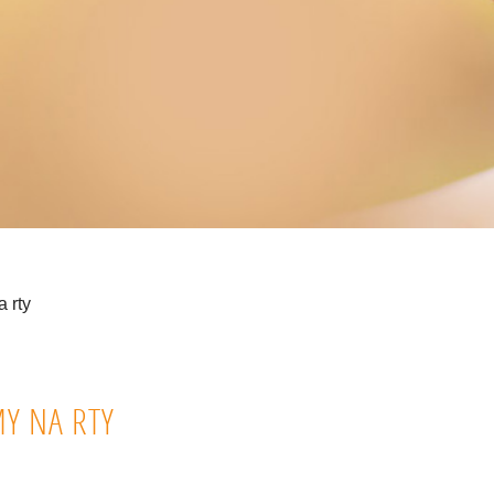
 rty
Y NA RTY