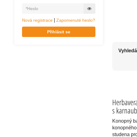
PŘÍRODNÍ BA
|
Nová registrace
Zapomenuté heslo?
Přihlásit se
Vyhledá
Herbavera
s karnaub
Konopný ba
konopného 
studena pr