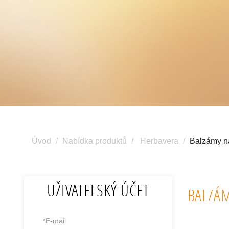
Úvod
Nabídka produktů
Herbavera
Balzámy na
UŽIVATELSKÝ ÚČET
BALZÁM