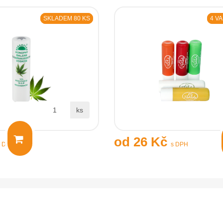
SKLADEM 80 KS
4 V
ks
od 26 Kč
s DPH
s DPH