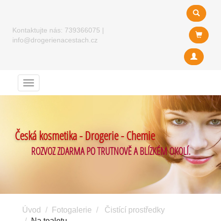
Kontaktujte nás:
739366075
|
info@drogerienacestach.cz
Menu
Česká kosmetika - Drogerie - Chemie
ROZVOZ ZDARMA PO TRUTNOVĚ A BLÍZKÉM OKOLÍ.
Úvod
Fotogalerie
Čistící prostředky
Na toaletu