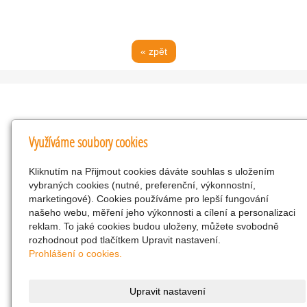
« zpět
Kontakty
Využíváme soubory cookies
KNK obchodní společnost s r.o.
Kliknutím na Přijmout cookies dáváte souhlas s uložením
Komenského 127, Žacléř, 542 01 Číslo účtu:
vybraných cookies (nutné, preferenční, výkonnostní,
286293602/0300
marketingové). Cookies používáme pro lepší fungování
25298518
našeho webu, měření jeho výkonnosti a cílení a personalizaci
reklam. To jaké cookies budou uloženy, můžete svobodně
CZ25298518
rozhodnout pod tlačítkem Upravit nastavení.
info@drogerienacestach.cz
Prohlášení o cookies.
www.drogerienacestach.cz
739366075
Upravit nastavení
Facebook