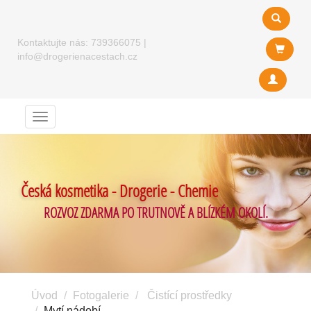
Kontaktujte nás:
739366075
|
info@drogerienacestach.cz
Menu
Česká kosmetika - Drogerie - Chemie
ROZVOZ ZDARMA PO TRUTNOVĚ A BLÍZKÉM OKOLÍ.
Úvod
Fotogalerie
Čistící prostředky
Mytí nádobí