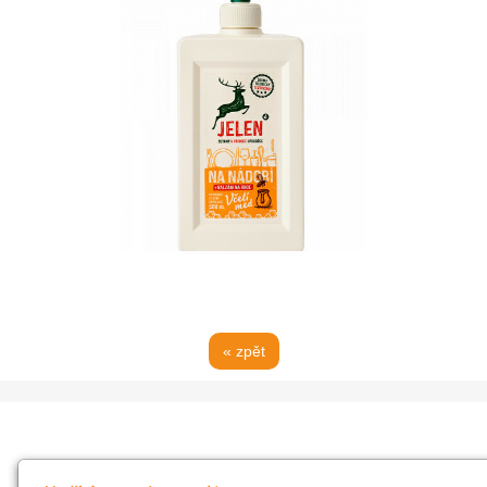
« zpět