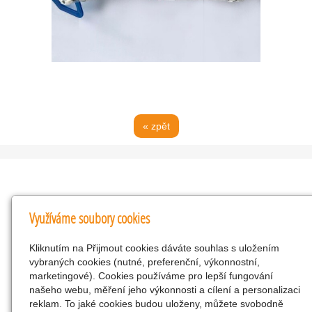
« zpět
Kontakty
Využíváme soubory cookies
KNK obchodní společnost s r.o.
Kliknutím na Přijmout cookies dáváte souhlas s uložením
Komenského 127, Žacléř, 542 01 Číslo účtu:
vybraných cookies (nutné, preferenční, výkonnostní,
286293602/0300
marketingové). Cookies používáme pro lepší fungování
25298518
našeho webu, měření jeho výkonnosti a cílení a personalizaci
reklam. To jaké cookies budou uloženy, můžete svobodně
CZ25298518