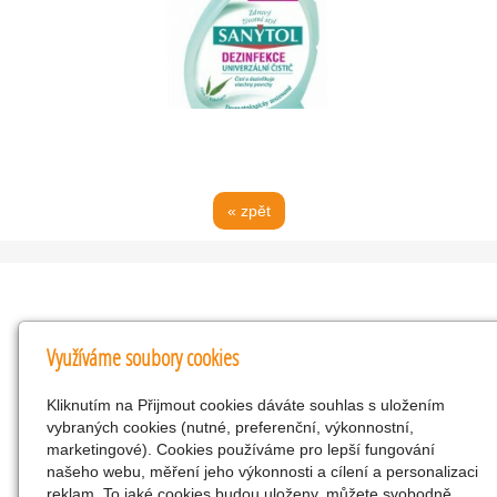
« zpět
Kontakty
Využíváme soubory cookies
KNK obchodní společnost s r.o.
Kliknutím na Přijmout cookies dáváte souhlas s uložením
Komenského 127, Žacléř, 542 01 Číslo účtu:
vybraných cookies (nutné, preferenční, výkonnostní,
286293602/0300
marketingové). Cookies používáme pro lepší fungování
25298518
našeho webu, měření jeho výkonnosti a cílení a personalizaci
reklam. To jaké cookies budou uloženy, můžete svobodně