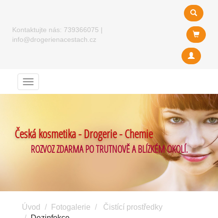
Kontaktujte nás:
739366075
|
info@drogerienacestach.cz
Menu
Česká kosmetika - Drogerie - Chemie
ROZVOZ ZDARMA PO TRUTNOVĚ A BLÍZKÉM OKOLÍ.
Úvod
Fotogalerie
Čistící prostředky
Dezinfekce